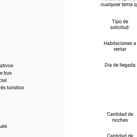
cualquier tema q
Tipo de
solicitud:
Habitaciones a
rentar
Día de llegada
eativos
de bus
cial
és turístico
Cantidad de
noches
ues
Cantidad de