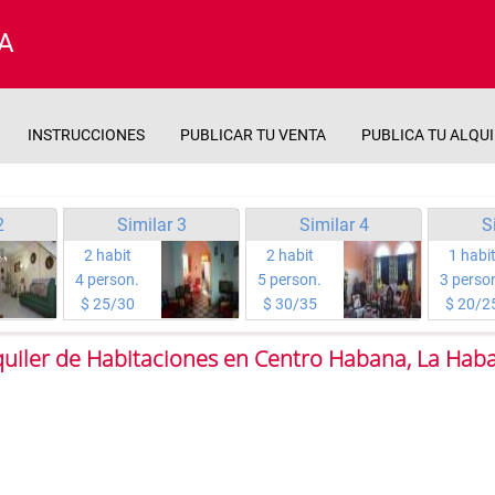
A
INSTRUCCIONES
PUBLICAR TU VENTA
PUBLICA TU ALQU
2
Similar 3
Similar 4
S
2 habit
2 habit
1 habi
4 person.
5 person.
3 perso
$ 25/30
$ 30/35
$ 20/2
quiler de Habitaciones en Centro Habana, La Hab