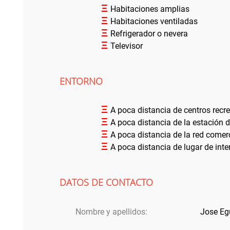
Ξ
Habitaciones amplias
Ξ
Habitaciones ventiladas
Ξ
Refrigerador o nevera
Ξ
Televisor
ENTORNO
Ξ
A poca distancia de centros recr
Ξ
A poca distancia de la estación 
Ξ
A poca distancia de la red comer
Ξ
A poca distancia de lugar de inter
DATOS DE CONTACTO
Nombre y apellidos:
Jose Eg