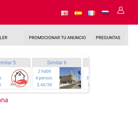
ILER
PROMOCIONAR TU ANUNCIO
PREGUNTAS
imilar 5
Similar 6
Similar 7
t
2 habit
1 habit
n.
4 person.
3 person.
5
$ 40/50
$ 30/30
ana