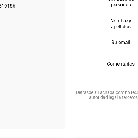
personas
619186
Nombre y
s
apellidos
Su email
Comentarios
Detrasdela Fachada.com no recib
autoridad legal a tercero