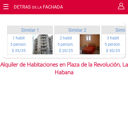
☰
DETRAS
FACHADA
DE LA
SOLICITUD DE RESERVA
Cerrar
Garantice su estancia en Cuba.
Tienes la oportunidad de realizar solicitud de reserva o
Similar 1
Similar 2
Simila
consulta sobre cualquier tema que desees, todo directamente
1 habit
2 habit
3 habit
con el propietario.
3 person.
5 person.
5 person.
$ 35/35
$ 20/25
$ 30/35
Tipo de solicitud:
Alquiler de Habitaciones en Plaza de la Revolución, La
Habana
Habitaciones a rentar
Día de llegada