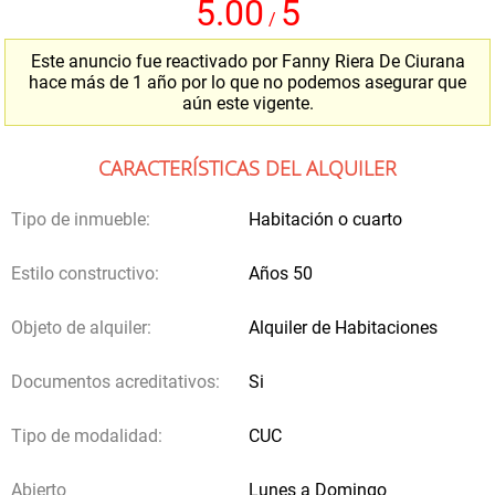
5.00
5
/
Comentarios
Este anuncio fue reactivado por Fanny Riera De Ciurana
hace más de 1 año por lo que no podemos asegurar que
aún este vigente.
Detrasdela Fachada.com no recibe comisión alguna de propietarios ni
CARACTERÍSTICAS DEL ALQUILER
usuarios, tampoco otorga autoridad legal a terceros para obtener
ganancias mediante la solicitud de reserva.
Tipo de inmueble:
Habitación o cuarto
Enviar solicitud
Estilo constructivo:
Años 50
Objeto de alquiler:
Alquiler de Habitaciones
Documentos acreditativos:
Si
Tipo de modalidad:
CUC
Abierto
Lunes a Domingo