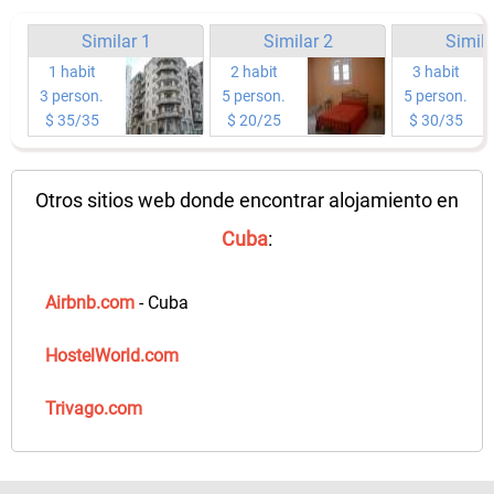
Similar 1
Similar 2
Simila
1 habit
2 habit
3 habit
3 person.
5 person.
5 person.
$ 35/35
$ 20/25
$ 30/35
Otros sitios web donde encontrar alojamiento en
Cuba
:
Airbnb.com
- Cuba
HostelWorld.com
Trivago.com