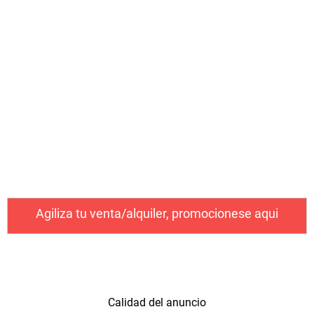
Cantidad de noches
Cantidad de personas
Nombre y apellidos
Agiliza tu venta/alquiler, promocionese aqui
Su email
Calidad del anuncio