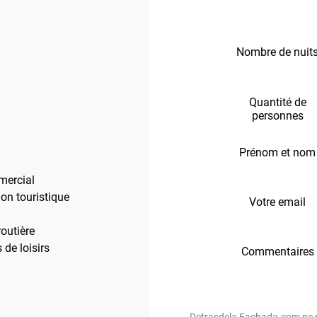
Nombre de nuit
Quantité de
personnes
Prénom et nom
mercial
ion touristique
Votre email
outière
de loisirs
Commentaires
Detrasdela Fachada.com ne re