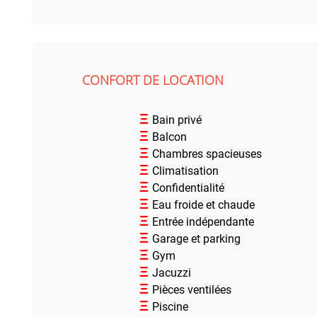
CONFORT DE LOCATION
Ξ
Bain privé
Ξ
Balcon
Ξ
Chambres spacieuses
Ξ
Climatisation
Ξ
Confidentialité
Ξ
Eau froide et chaude
Ξ
Entrée indépendante
Ξ
Garage et parking
Ξ
Gym
Ξ
Jacuzzi
Ξ
Pièces ventilées
Ξ
Piscine