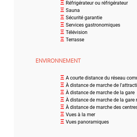
Ξ
Réfrigérateur ou réfrigérateur
Ξ
Sauna
Ξ
Sécurité garantie
Ξ
Services gastronomiques
Ξ
Télévision
Ξ
Terrasse
ENVIRONNEMENT
Ξ
A courte distance du réseau com
Ξ
À distance de marche de l'attract
Ξ
À distance de marche de la gare
Ξ
À distance de marche de la gare r
Ξ
À distance de marche des centres 
Ξ
Vues à la mer
Ξ
Vues panoramiques