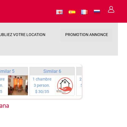
UBLIEZ VOTRE LOCATION
PROMOTION ANNONCE
imilar 5
Similar 6
Similar 7
bre
1 chambre
2 chambre
n.
3 person.
5 person.
35
$ 30/35
$ 35/35
vana