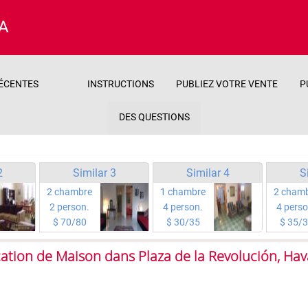
A
ÉCENTES
INSTRUCTIONS
PUBLIEZ VOTRE VENTE
P
DES QUESTIONS
2
Similar 3
Similar 4
S
2 chambre
1 chambre
2 cham
2 person.
4 person.
4 perso
$ 70/80
$ 30/35
$ 35/
ation de Maison dans Plaza de la Revolución, Ha