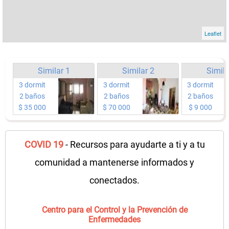
Leaflet
Similar 1
Similar 2
Simila
3 dormit
3 dormit
3 dormit
2 baños
2 baños
2 baños
$ 35 000
$ 70 000
$ 9 000
COVID 19
- Recursos para ayudarte a ti y a tu
comunidad a mantenerse informados y
conectados.
Centro para el Control y la Prevención de
Enfermedades