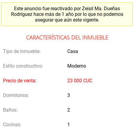
Teléfono
*
Este anuncio fue reactivado por Zeisil Ma. Dueñas
Rodríguez hace más de 1 año por lo que no podemos
asegurar que aún este vigente.
Selecciona SI las siguientes casillas y NO pierdas la
CARACTERÍSTICAS DEL INMUEBLE
oportunidad de recibir propuestas directamente de los
propietarios de casas similares a la que buscas
Tipo de inmueble:
Casa
Vía email
Estilo constructivo:
Moderno
Precio de venta:
23 000 CUC
Dormitorios:
3
Vía sms o teléfonica
Baños:
2
Cocinas:
1