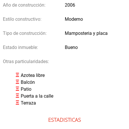
Año de construcción:
2006
Crear aviso
Estilo constructivo:
Moderno
Tipo de construcción:
Mamposteria y placa
Estado inmueble:
Bueno
Otras particularidades:
Ξ
Azotea libre
Ξ
Balcón
Ξ
Patio
Ξ
Puerta a la calle
Ξ
Terraza
ESTADISTICAS