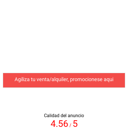
Baños:
Enviar solicitud
Rango de precio
Agiliza tu venta/alquiler, promocionese aqui
Calidad del anuncio
4.56
5
/