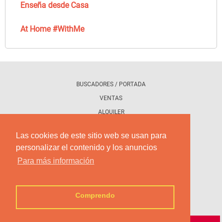
Enseña desde Casa
At Home #WithMe
BUSCADORES / PORTADA
VENTAS
ALQUILER
PROMOCIONAR TU ANUNCIO
Las cookies de este sitio web se usan para
personalizar el contenido y los anuncios
CONTACTENOS
Para más información
QUE ES DETRAS DE LA FACHADA
POLÍTICA DE COOKIES
Comprendo
CONDICIONES DE USO
POLÍTICA DE PRIVACIDAD