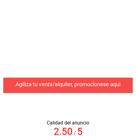
Baños:
Enviar solicitud
Rango de precio
Agiliza tu venta/alquiler, promocionese aqui
Calidad del anuncio
2.50
5
/