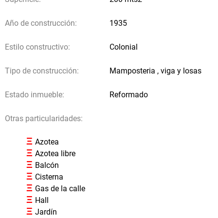
Crear aviso
Año de construcción:
1935
Estilo constructivo:
Colonial
Tipo de construcción:
Mamposteria , viga y losas
Estado inmueble:
Reformado
Otras particularidades:
Ξ
Azotea
Ξ
Azotea libre
Ξ
Balcón
Ξ
Cisterna
Ξ
Gas de la calle
Ξ
Hall
Ξ
Jardín