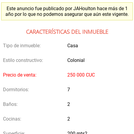
Teléfono
*
Este anuncio fue publicado por JAHoulton hace más de 1
año por lo que no podemos asegurar que aún este vigente.
CARACTERÍSTICAS DEL INMUEBLE
Selecciona SI las siguientes casillas y NO pierdas la
oportunidad de recibir propuestas directamente de los
Tipo de inmueble:
Casa
propietarios de casas similares a la que buscas
Estilo constructivo:
Colonial
Vía email
Precio de venta:
250 000 CUC
Dormitorios:
7
Vía sms o teléfonica
Baños:
2
Cocinas:
2
Superficie:
200 mts2